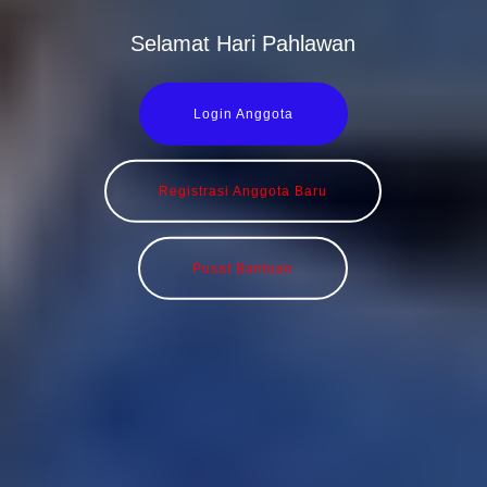
Selamat Hari Pahlawan
Login Anggota
Registrasi Anggota Baru
Pusat Bantuan